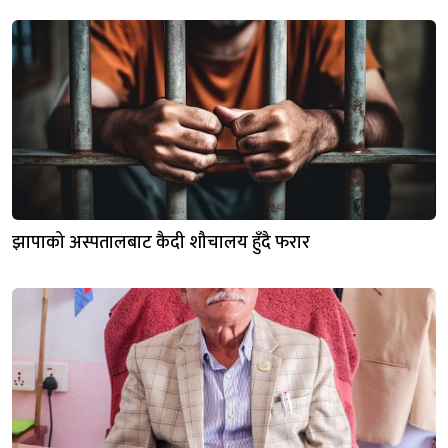
झापाको अस्पतालबाट कैदी शौचालय हुँदै फरार