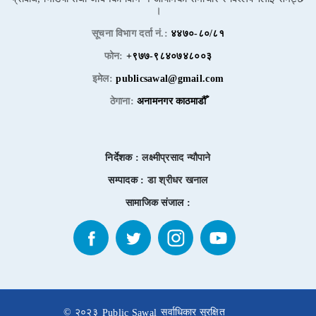
।
सूचना विभाग दर्ता नं.:
४४७०-८०/८१
फोन:
+९७७-९८४०७४८००३
इमेल:
publicsawal@gmail.com
ठेगाना:
अनामनगर काठमाडौँ
निर्देशक :
लक्ष्मीप्रसाद न्यौपाने
सम्पादक :
डा श्रीधर खनाल
सामाजिक संजाल :
© २०२३
सर्वाधिकार सुरक्षित
Public Sawal