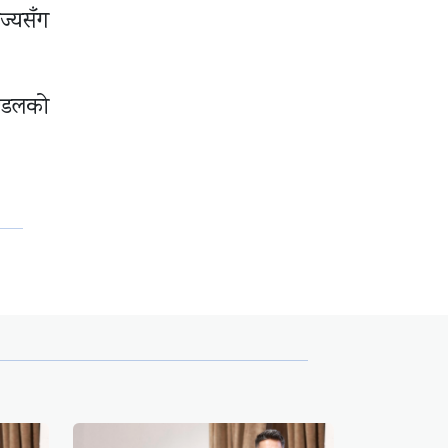
िज्यसँग
ण्डलको