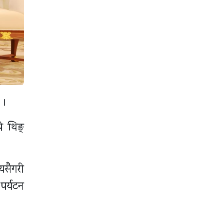
 ।
े थिङ्
यसैगरी
पर्यटन