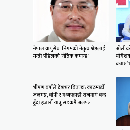
नेपाल वायुसेवा निगमको नेतृत्व श्रेष्ठलाई
ओलीको 
मन्त्री पौडेलको ‘नैतिक कमान्ड’
योगेशको
बचाए’ भन
भीषण वर्षाले देशभर बितण्डा: काठमाडौँ
जलमग्न, बीपी र मध्यपहाडी राजमार्ग बन्द
हुँदा हजारौँ यात्रु सडकमै अलपत्र