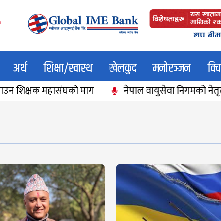
अर्थ
शिक्षा/स्वास्थ
खेलकुद
मनोरञ्जन
विच
िक्षक महासंघको माग
नेपाल वायुसेवा निगमको नेतृत्व श्रेष्