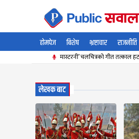
होमपेज
बिशेष
भ्रष्टाचार
राजनीति
मास्टरनी’ चलचित्रको गीत तत्काल हटाउन श
लेखक बाट