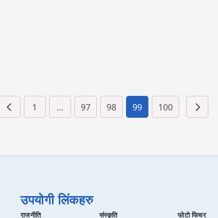
1
…
97
98
99
100
त
उपयोगी लिंकहरु
राजनीति
संस्कृति
फाेटाे फिचर