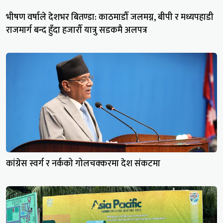
भीषण वर्षाले देशभर बितण्डा: काठमाडौँ जलमग्न, बीपी र मध्यपहाडी
राजमार्ग बन्द हुँदा हजारौँ यात्रु सडकमै अलपत्र
कांग्रेस स्वर्ग र नर्कको गोलचक्करमा देश संकटमा