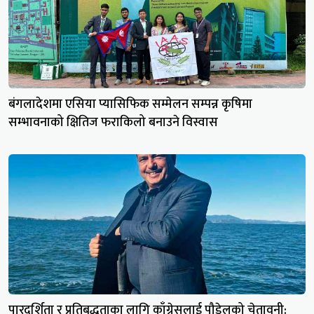
बंगलादेशमा एसिया प्यासिफिक सम्मेलन सम्पन्न कृषिमा
सम्भावनाको क्षितिज फराकिलो बनाउने विस्वास
पारदर्शिता र प्रतिबद्धताका लागि काँग्रेसलाई पौडेलको चेतावनी: