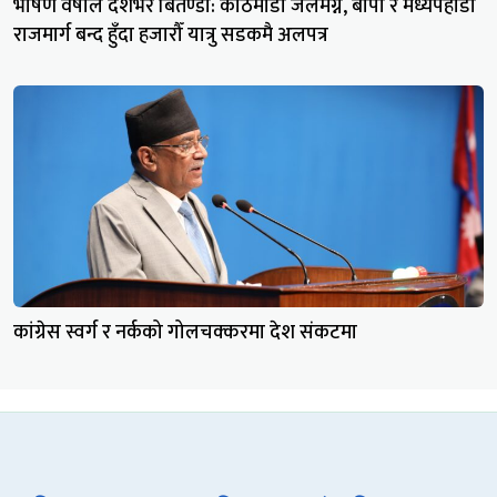
भीषण वर्षाले देशभर बितण्डा: काठमाडौँ जलमग्न, बीपी र मध्यपहाडी
राजमार्ग बन्द हुँदा हजारौँ यात्रु सडकमै अलपत्र
कांग्रेस स्वर्ग र नर्कको गोलचक्करमा देश संकटमा