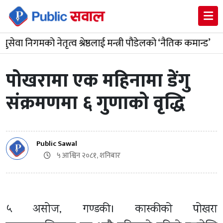
निगमको नेतृत्व श्रेष्ठलाई मन्त्री पौडेलको ‘नैतिक कमान्ड’
म
पोखरामा एक महिनामा डेंगु
संक्रमणमा ६ गुणाको वृद्धि
Public Sawal
५ आश्विन २०८१, शनिबार
५ असोज, गण्डकी। कास्कीको पोखरा