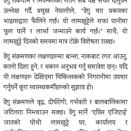
डेंगु रोकथाम र नियन्त्रणका लागि सबै पक्ष सचेत रहनुपर्ने
उल्लेख गर्दै प्रमुख नेपालीले, “डेंगु चार प्रकारका
भाइरसद्वारा फैलिने गर्छ। यो लामखुट्टेले सफा पानीमा
फुल पार्ने र लार्भा जन्माउने कार्य गर्छ।” साथै, यो
लामखुट्टे दिनको समयमा मात्र टोक्ने विशेषता राख्छ।
डेंगु संक्रमणका लक्षणहरूमा बान्ता, नाकबाट रगत आउनु,
कालो दिसा हुने, र थकान अनुभव गर्नु समावेश छन्। यदि
यी लक्षणहरू देखिएमा चिकित्सकको निगरानीमा उपचार
गर्नुपर्ने कुरा स्वास्थ्यकर्मीहरूको सुझाव हो।
डेंगु संक्रमणले वृद्ध, दीर्घरोगी, गर्भवती र बालबालिकामा
जटिलता निम्त्याउन सक्छ। डेंगु सार्ने ‘एडिस एजिप्टाई’
जातको पोथी लामखुट्टे घर, कार्यालय र