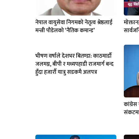
नेपाल वायुसेवा निगमको नेतृत्व श्रेष्ठलाई
मोक्तान
मन्त्री पौडेलको ‘नैतिक कमान्ड’
सार्वज
भीषण वर्षाले देशभर बितण्डा: काठमाडौँ
जलमग्न, बीपी र मध्यपहाडी राजमार्ग बन्द
हुँदा हजारौँ यात्रु सडकमै अलपत्र
कांग्रे
संकटम