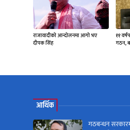
राजावादीको आन्दोलनमा आगो भए
११ वर्ष
दीपक सिंह
गठन, बा
आर्थिक
गठबन्धन सरकार