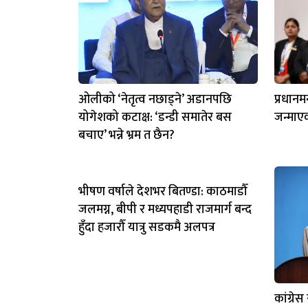
ओलीको ‘नेतृत्व नछाड्ने’ अडानपछि
प्रधानम
योगेशको कटाक्ष: ‘डन्डी समातेर बस
जन्माए
बचाए’ भन्ने भ्रम त छैन?
भीषण वर्षाले देशभर बितण्डा: काठमाडौँ
जलमग्न, बीपी र मध्यपहाडी राजमार्ग बन्द
हुँदा हजारौँ यात्रु सडकमै अलपत्र
कांग्रे