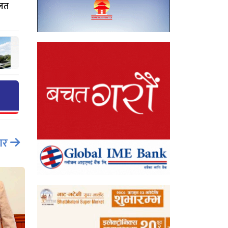
गलत
ार