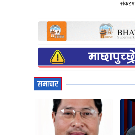
संकटम
समाचार