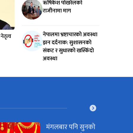
ऋषिकेश पोखरेलको
राजीनामा माग
नेपालमा भ्रष्टाचारको अवस्था
ेतृत्व
झन दर्दनाक: सुशासनको
संकट र सुधारको खस्किँदो
अवस्था
मंगलबार पनि सुनको