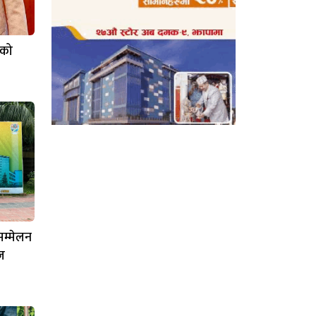
ीको
म्मेलन
िज