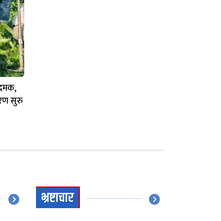
न दमक,
रण सुरु
भ्रष्टाचार